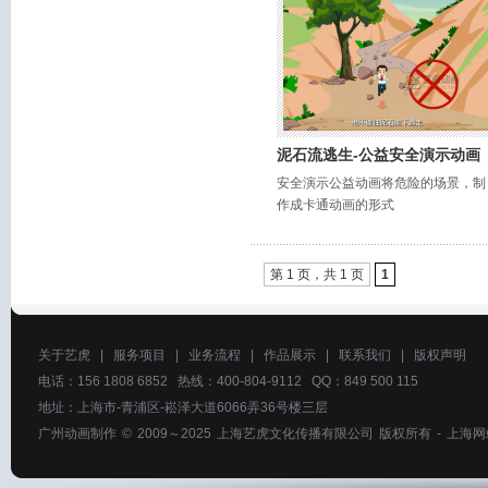
泥石流逃生-公益安全演示动画
安全演示公益动画将危险的场景，制
作成卡通动画的形式
第 1 页，共 1 页
1
关于艺虎
|
服务项目
|
业务流程
|
作品展示
|
联系我们
|
版权声明
电话：156 1808 6852 热线：400-804-9112 QQ：849 500 115
地址：上海市-青浦区-崧泽大道6066弄36号楼三层
广州动画制作
© 2009～2025
上海艺虎文化传播有限公司
版权所有 -
上海网