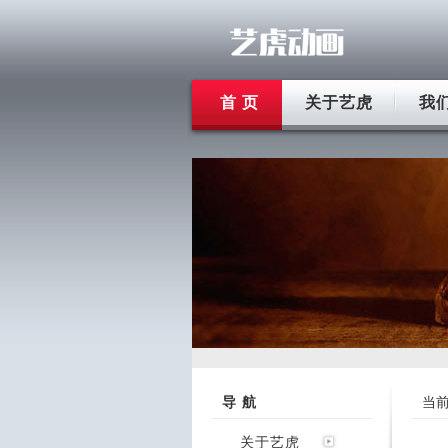
首 页
关于艺虎
我
导 航
当
关于艺虎