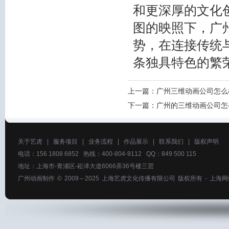
和更深厚的文化
图的映照下，广
势，在连接传统
条独具特色的繁
上一篇：
广州三维动画公司怎么
下一篇：
广州的三维动画公司怎
关于艺虎
|
服务项目
|
业务流程
|
作品展示
|
联系我们
|
版权声明
电话：156 1808 6852 热线：400-804-9112 QQ：849 500 115
地址：上海市-青浦区-崧泽大道6066弄36号楼三层
广州动画制作
© 2009～2025
上海艺虎文化传播有限公司
版权所有 -
上海网