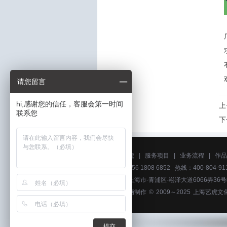
请您留言
hi,感谢您的信任，客服会第一时间
上
联系您
下
关于艺虎
|
服务项目
|
业务流程
|
作品
电话：156 1808 6852 热线：400-804-911
地址：上海市-青浦区-崧泽大道6066弄36
广州动画制作
© 2009～2025
上海艺虎文
提交