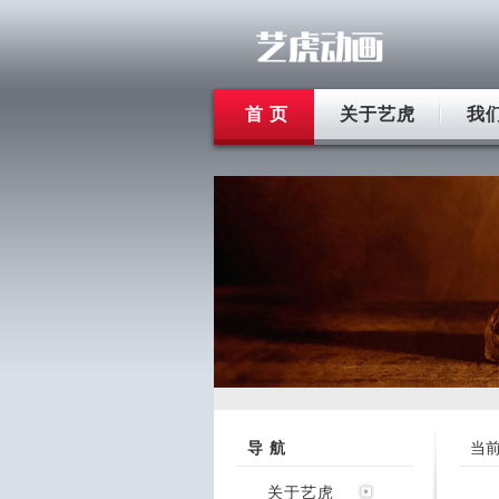
首 页
关于艺虎
我
导 航
当
关于艺虎