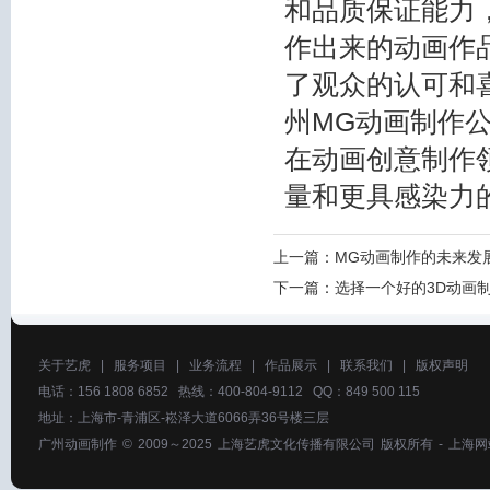
和品质保证能力
作出来的动画作
了观众的认可和
州MG动画制作
在动画创意制作
量和更具感染力
上一篇：
MG动画制作的未来发
下一篇：
选择一个好的3D动画
关于艺虎
|
服务项目
|
业务流程
|
作品展示
|
联系我们
|
版权声明
电话：156 1808 6852 热线：400-804-9112 QQ：849 500 115
地址：上海市-青浦区-崧泽大道6066弄36号楼三层
广州动画制作
© 2009～2025
上海艺虎文化传播有限公司
版权所有 -
上海网