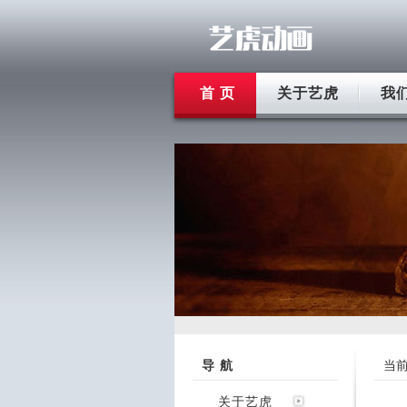
首 页
关于艺虎
我
导 航
当
关于艺虎