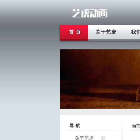
首 页
关于艺虎
我
导 航
当
关于艺虎