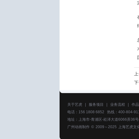
上
下
关于艺虎
|
服务项目
|
业务流程
|
作品
电话：156 1808 6852 热线：400-804-911
地址：上海市-青浦区-崧泽大道6066弄36
广州动画制作
© 2009～2025
上海艺虎文