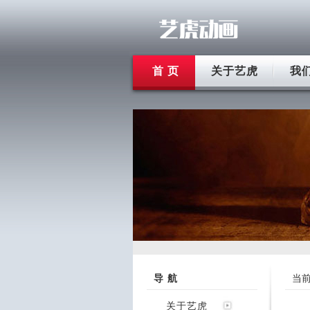
首 页
关于艺虎
我
导 航
当
关于艺虎