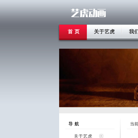
首 页
关于艺虎
我
导 航
当
关于艺虎