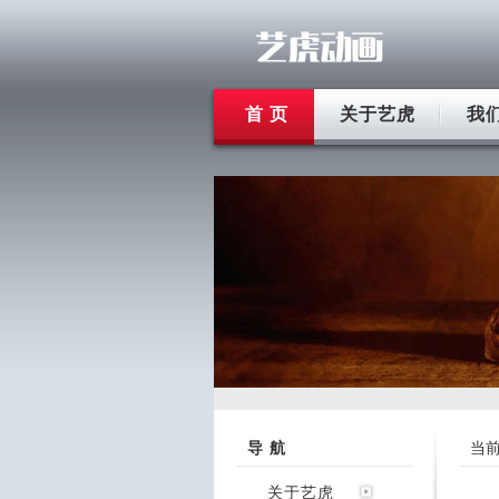
首 页
关于艺虎
我
导 航
当
关于艺虎