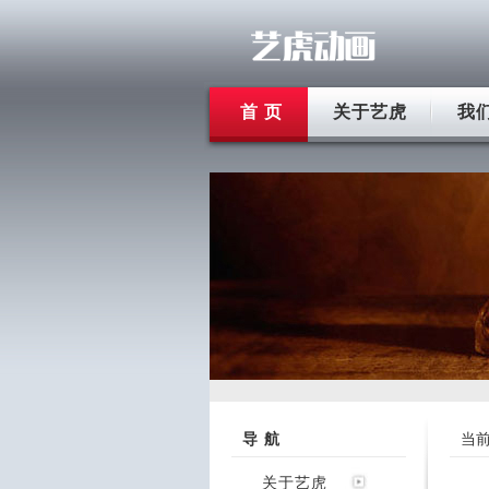
首 页
关于艺虎
我
导 航
当
关于艺虎