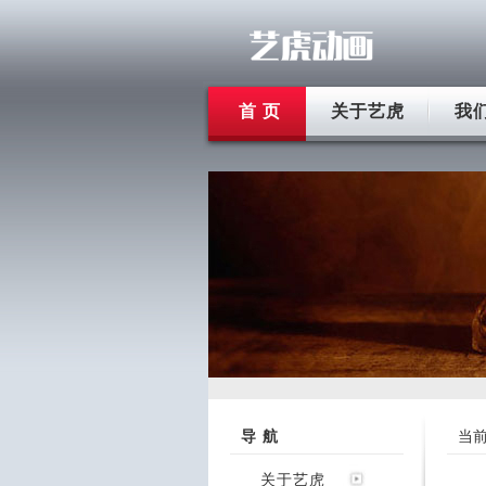
首 页
关于艺虎
我
导 航
当
关于艺虎