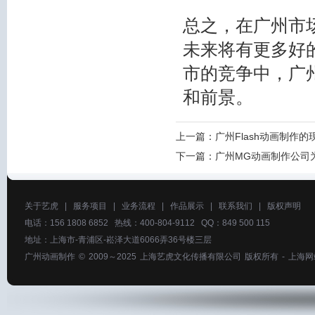
总之，在广州市
未来将有更多好
市的竞争中，广
和前景。
上一篇：
广州Flash动画制作
下一篇：
广州MG动画制作公司
关于艺虎
|
服务项目
|
业务流程
|
作品展示
|
联系我们
|
版权声明
电话：156 1808 6852 热线：400-804-9112 QQ：849 500 115
地址：上海市-青浦区-崧泽大道6066弄36号楼三层
广州动画制作
© 2009～2025
上海艺虎文化传播有限公司
版权所有 -
上海网