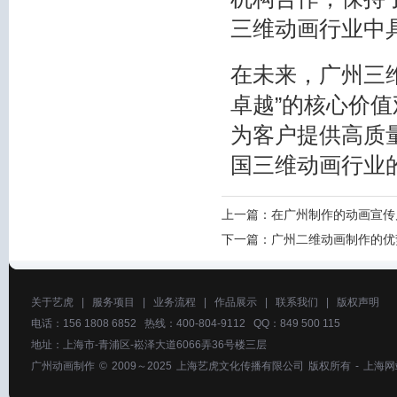
三维动画行业中
在未来，广州三
卓越”的核心价
为客户提供高质
国三维动画行业
上一篇：
在广州制作的动画宣传
下一篇：
广州二维动画制作的优
关于艺虎
|
服务项目
|
业务流程
|
作品展示
|
联系我们
|
版权声明
电话：156 1808 6852 热线：400-804-9112 QQ：849 500 115
地址：上海市-青浦区-崧泽大道6066弄36号楼三层
广州动画制作
© 2009～2025
上海艺虎文化传播有限公司
版权所有 -
上海网