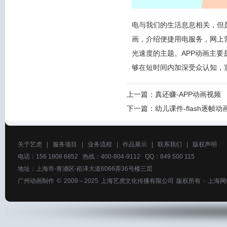
电与我们的生活息息相关，但
画，介绍便捷用电服务，网上
光速度的主题。APP动画主要
够在短时间内加深受众认知，
上一篇：
真还赚-APP动画视频
下一篇：
幼儿课件-flash逐帧
关于艺虎
|
服务项目
|
业务流程
|
作品展示
|
联系我们
|
版权声明
电话：156 1808 6852 热线：400-804-9112 QQ：849 500 115
地址：上海市-青浦区-崧泽大道6066弄36号楼三层
广州动画制作
© 2009～2025
上海艺虎文化传播有限公司
版权所有 -
上海网