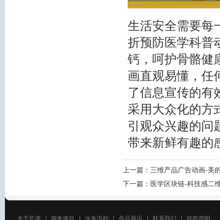
生活安全需要每
折预防医学科普
钙，呵护骨骼健
画直观易懂，任
了信息宣传的有
采用大众化的方
引观众兴趣的问
带来新鲜有趣的
上一篇：
三维产品广告动画-美
下一篇：
医学区块链-科技感二
关于艺虎
|
服务项目
|
业务流程
|
作品展示
|
联系我们
|
版权声明