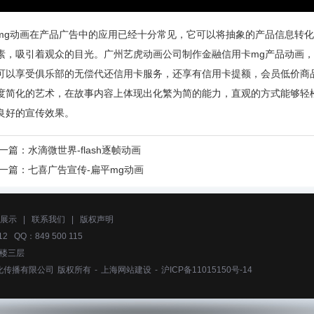
mg动画在产品广告中的应用已经十分常见，它可以将抽象的产品信息转
素，吸引着观众的目光。广州艺虎动画公司制作金融信用卡mg产品动画
可以享受俱乐部的无偿代还信用卡服务，还享有信用卡提额，会员低价商
度简化的艺术，在故事内容上体现出化繁为简的能力，直观的方式能够轻
良好的宣传效果。
一篇：
水滴微世界-flash逐帧动画
一篇：
七喜广告宣传-扁平mg动画
展示
|
联系我们
|
版权声明
2 QQ：849 500 115
号楼三层
化传播有限公司
版权所有 -
上海网站建设
-
沪ICP备11015150号-14