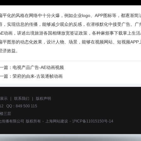
扁平化的风格在网络中十分火爆，例如企业logo、APP图标等，都逐渐简
容，实现信息的传播，能够减少观众的反感，在潜移默化中接受广告。广
AE动画，讲述出境旅游各国相继放宽签证政策，各种麻烦事下载掌上生活A
扁平图形的动态化效果，设计人物、场景，能够在视频网站、短视频APP
经济效益。
一篇：
电视产品广告-AE动画视频
一篇：
荣府的由来-古装逐帧动画
展示
|
联系我们
|
版权声明
2 QQ：849 500 115
号楼三层
化传播有限公司
版权所有 -
上海网站建设
-
沪ICP备11015150号-14