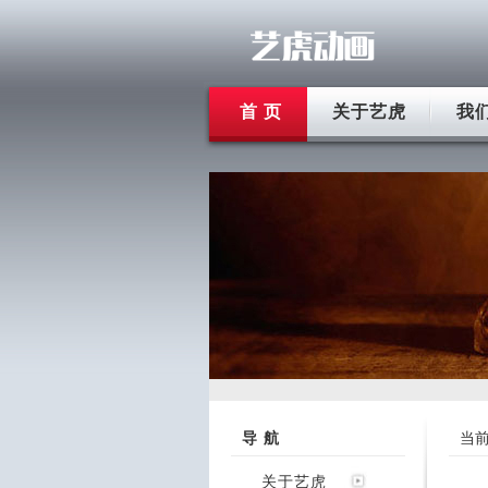
首 页
关于艺虎
我
导 航
当
关于艺虎