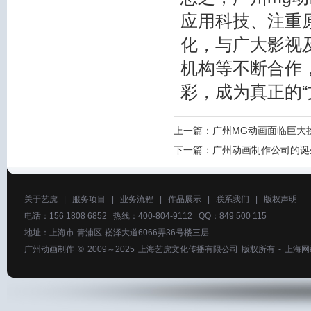
应用科技、注重
化，与广大影视
机构等不断合作
彩，成为真正的“
上一篇：
广州MG动画面临巨大
下一篇：
广州动画制作公司的诞
关于艺虎
|
服务项目
|
业务流程
|
作品展示
|
联系我们
|
版权声明
电话：156 1808 6852 热线：400-804-9112 QQ：849 500 115
地址：上海市-青浦区-崧泽大道6066弄36号楼三层
广州动画制作
© 2009～2025
上海艺虎文化传播有限公司
版权所有 -
上海网