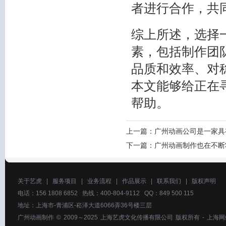
者进行合作，共
综上所述，选择
素，包括制作团
品质和效率、对
本文能够给正在
帮助。
上一篇：
广州动画公司是一家具
下一篇：
广州动画制作也在不断
关于艺虎
|
服务项目
|
业务流程
|
作品展示
|
联系我们
|
版权声明
电话：156 1808 6852 热线：400-804-9112 QQ：849 500 115
地址：上海市-青浦区-崧泽大道6066弄36号楼三层
广州动画制作
© 2009～2025
上海艺虎文化传播有限公司
版权所有 -
上海网